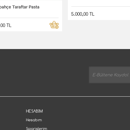
bahçe Taraftar Pasta
5.000,00 TL
,00 TL
HESABIM
Hesabım
Siparişlerim