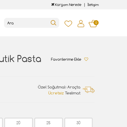
Kargom Nerede
İletişim
0
utik Pasta
Favorilerime Ekle
Özel Soğutmalı Araçta
Ücretsiz
Teslimat
20
25
30