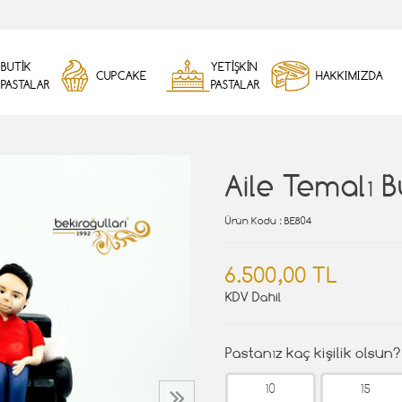
BUTİK
YETİŞKİN
CUPCAKE
HAKKIMIZDA
PASTALAR
PASTALAR
Aile Temalı B
Ürün Kodu
: BE804
6.500,00 TL
KDV Dahil
Pastanız kaç kişilik olsun?
10
15