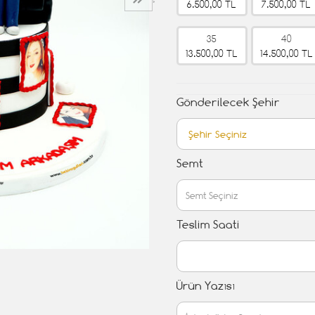
›
6.500,00 TL
7.500,00 TL
35
40
13.500,00 TL
14.500,00 TL
Gönderilecek Şehir
Semt
Teslim Saati
Ürün Yazısı