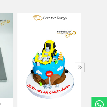
Ücretsiz Kargo
BlackPink B
5.000,00 T
›
a