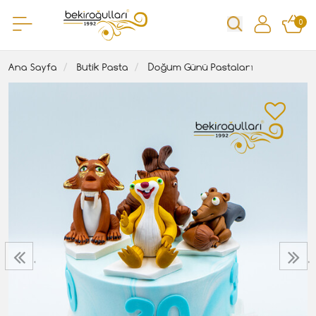
0
Ana Sayfa
Butik Pasta
Doğum Günü Pastaları
‹
›