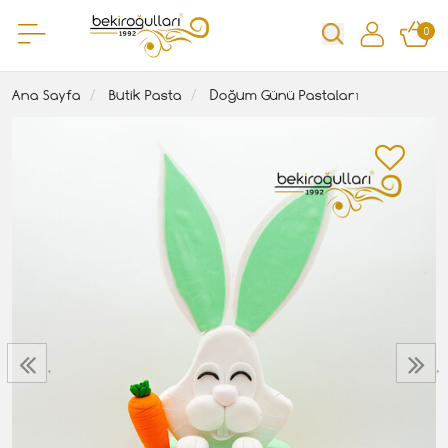
0
Ana Sayfa
Butik Pasta
Doğum Günü Pastaları
‹
›