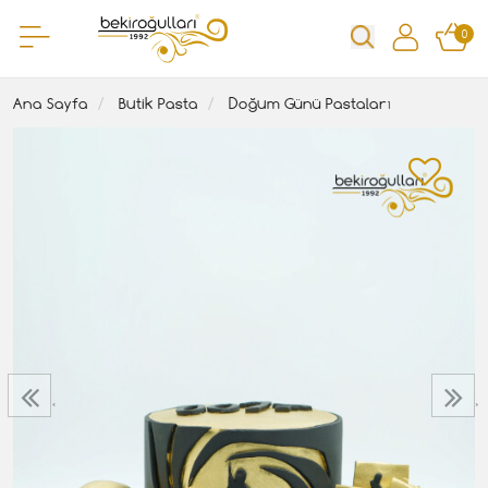
0
Ana Sayfa
Butik Pasta
Doğum Günü Pastaları
‹
›