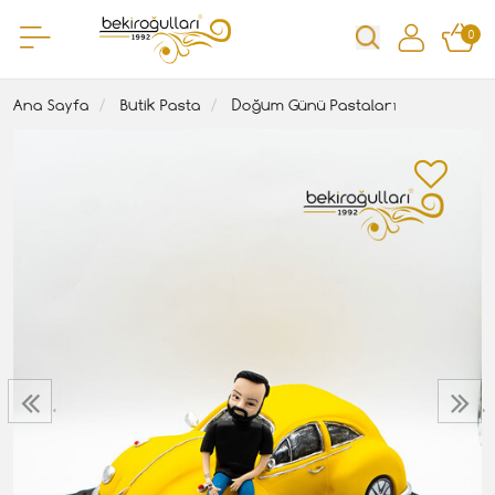
0
Ana Sayfa
Butik Pasta
Doğum Günü Pastaları
‹
›