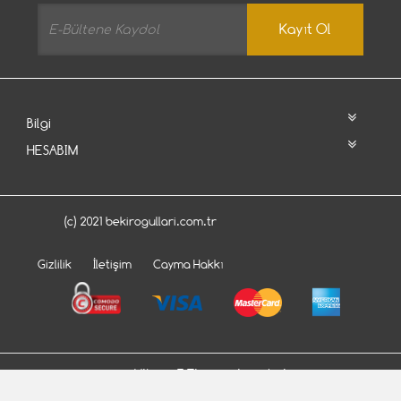
Kayıt Ol
Bilgi
HESABIM
(c) 2021 bekirogullari.com.tr
Gizlilik
İletişim
Cayma Hakkı
Bu site
Vikaon E-Ticaret sistemleri
ile hazırlanmıştır.