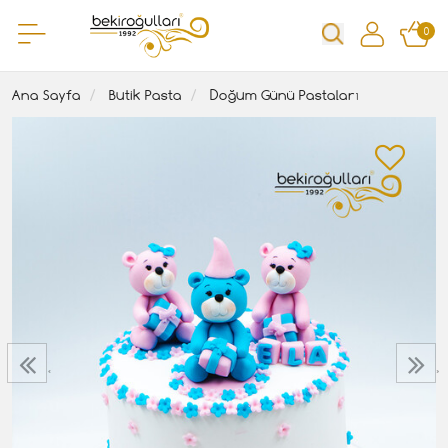
0
Ana Sayfa
Butik Pasta
Doğum Günü Pastaları
‹
›