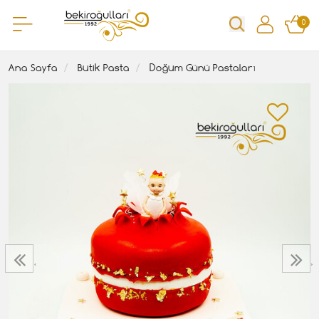
0
Ana Sayfa
Butik Pasta
Doğum Günü Pastaları
‹
›