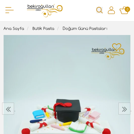
0
Ana Sayfa
Butik Pasta
Doğum Günü Pastaları
‹
›