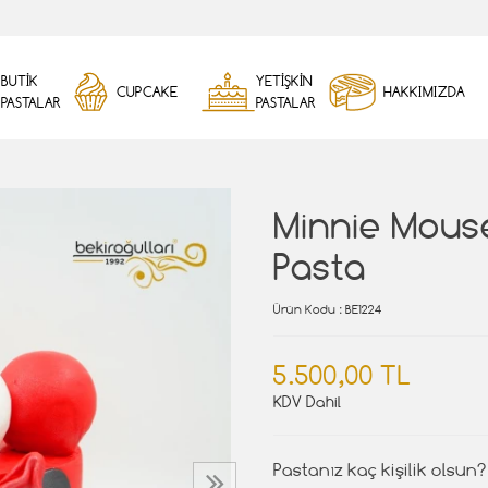
BUTİK
YETİŞKİN
CUPCAKE
HAKKIMIZDA
PASTALAR
PASTALAR
Minnie Mouse
Pasta
Ürün Kodu
: BE1224
5.500,00 TL
KDV Dahil
Pastanız kaç kişilik olsun?