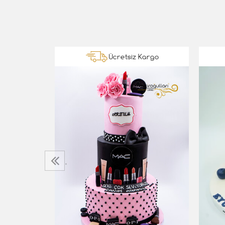
Kargo
Ücretsiz Kargo
‹