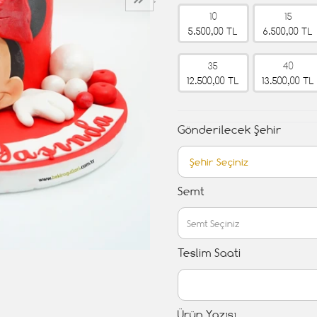
›
10
15
5.500,00 TL
6.500,00 TL
35
40
12.500,00 TL
13.500,00 TL
Gönderilecek Şehir
Semt
Teslim Saati
Ürün Yazısı