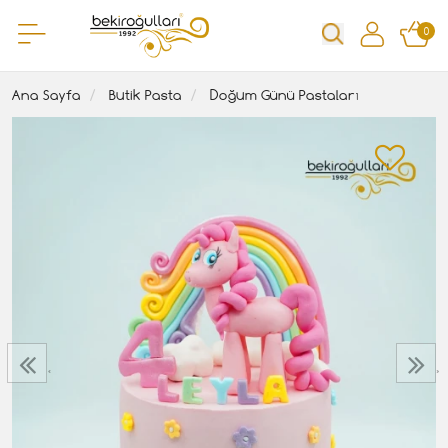
0
Ana Sayfa
Butik Pasta
Doğum Günü Pastaları
‹
›