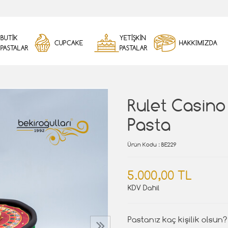
BUTİK
YETİŞKİN
CUPCAKE
HAKKIMIZDA
PASTALAR
PASTALAR
Rulet Casin
Pasta
Ürün Kodu
: BE229
5.000,00 TL
KDV Dahil
Pastanız kaç kişilik olsun?