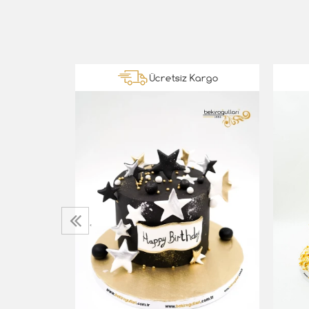
Kargo
Ücretsiz Kargo
eyaz
‹