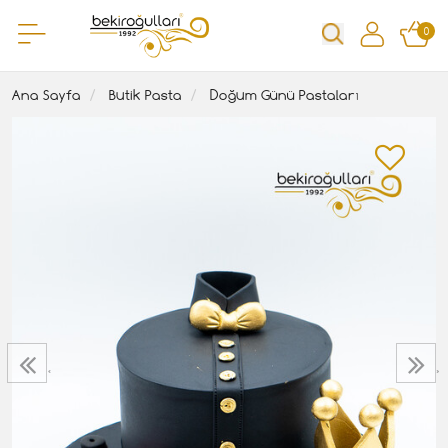
0
Ana Sayfa
Butik Pasta
Doğum Günü Pastaları
‹
›