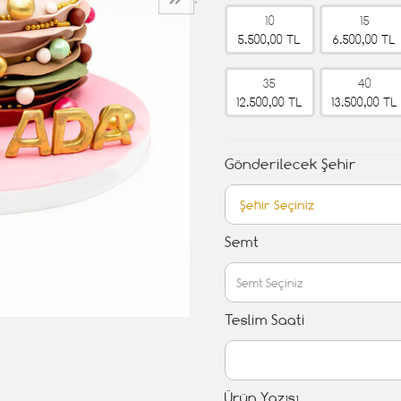
›
10
15
5.500,00 TL
6.500,00 TL
35
40
12.500,00 TL
13.500,00 TL
Gönderilecek Şehir
Semt
Teslim Saati
Ürün Yazısı