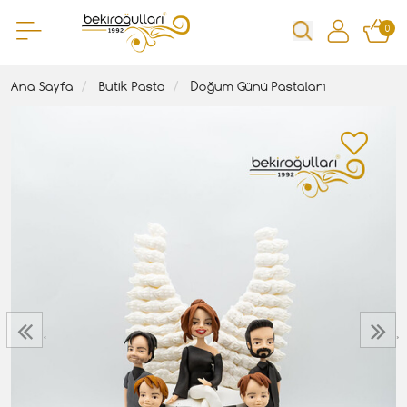
0
Ana Sayfa
Butik Pasta
Doğum Günü Pastaları
‹
›