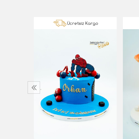
Kargo
Ücretsiz Kargo
‹