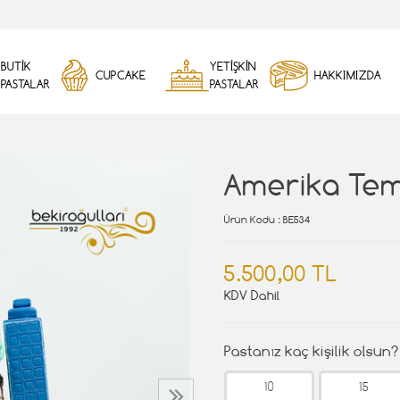
BUTİK
YETİŞKİN
CUPCAKE
HAKKIMIZDA
PASTALAR
PASTALAR
Amerika Tem
Ürün Kodu
: BE534
5.500,00 TL
KDV Dahil
Pastanız kaç kişilik olsun?
10
15