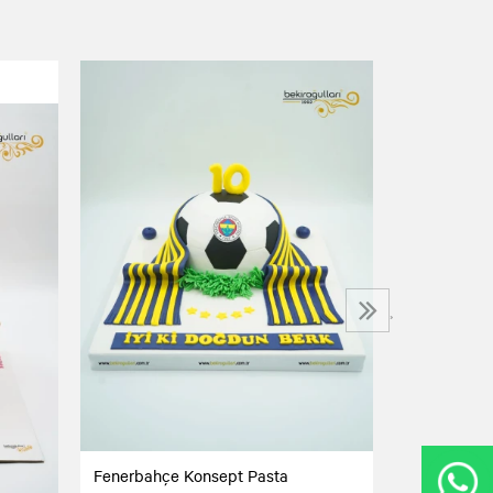
Playstation
5.500,00 T
›
Fenerbahçe Konsept Pasta