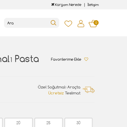
Kargom Nerede
İletişim
0
alı Pasta
Favorilerime Ekle
Özel Soğutmalı Araçta
Ücretsiz
Teslimat
20
25
30