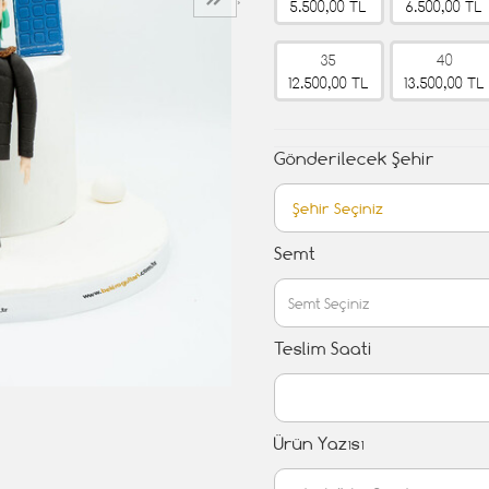
›
5.500,00 TL
6.500,00 TL
35
40
12.500,00 TL
13.500,00 TL
Gönderilecek Şehir
Semt
Teslim Saati
Ürün Yazısı