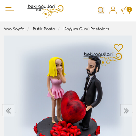
0
Ana Sayfa
Butik Pasta
Doğum Günü Pastaları
‹
›