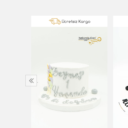
Kargo
Ücretsiz Kargo
a
‹