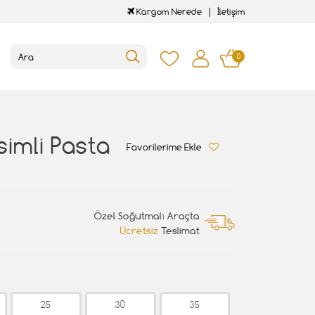
Kargom Nerede
İletişim
0
simli Pasta
Favorilerime Ekle
Özel Soğutmalı Araçta
Ücretsiz
Teslimat
25
30
35