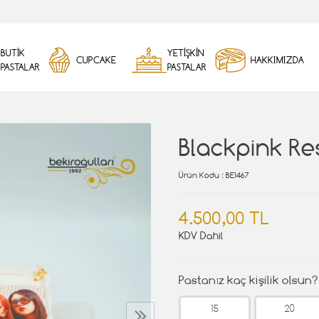
BUTİK
YETİŞKİN
CUPCAKE
HAKKIMIZDA
PASTALAR
PASTALAR
Blackpink Re
Ürün Kodu
: BE1467
4.500,00 TL
KDV Dahil
Pastanız kaç kişilik olsun?
15
20