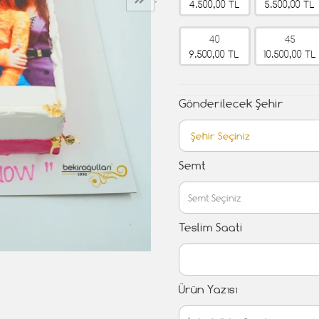
›
4.500,00 TL
5.500,00 TL
40
45
9.500,00 TL
10.500,00 TL
Gönderilecek Şehir
Semt
Teslim Saati
Ürün Yazısı