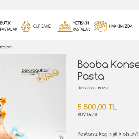
BUTİK
YETİŞKİN
CUPCAKE
HAKKIMIZDA
PASTALAR
PASTALAR
staları
Booba Konse
Pasta
Ürün Kodu
: BE1951
5.500,00 TL
KDV Dahil
Pastanız kaç kişilik olsun?