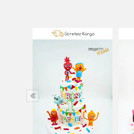
Kargo
Ücretsiz Kargo
‹