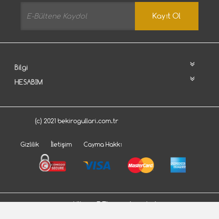
Kayıt Ol
Bilgi
HESABIM
(c) 2021 bekirogullari.com.tr
Gizlilik
İletişim
Cayma Hakkı
Bu site
Vikaon E-Ticaret sistemleri
ile hazırlanmıştır.