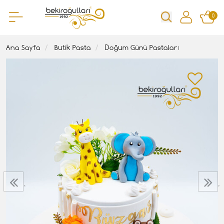
0
Ana Sayfa
Butik Pasta
Doğum Günü Pastaları
‹
›