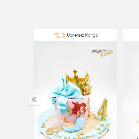
Kargo
Ücretsiz Kargo
sta
‹