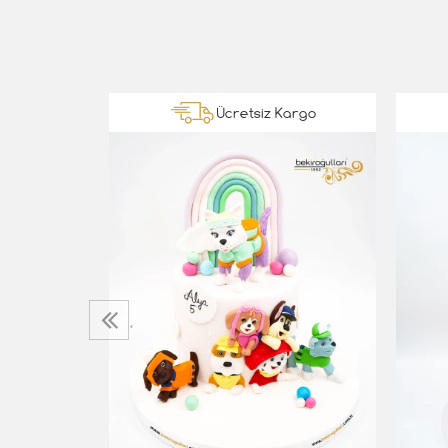
Kargo
Ücretsiz Kargo
‹