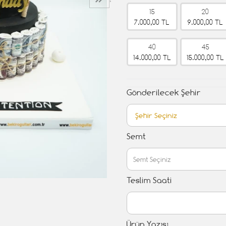
›
15
20
7.000,00 TL
9.000,00 TL
40
45
14.000,00 TL
15.000,00 TL
Gönderilecek Şehir
Semt
Teslim Saati
Ürün Yazısı