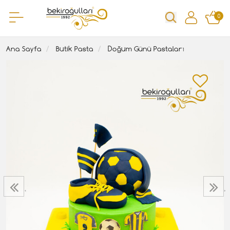
0
Ana Sayfa
Butik Pasta
Doğum Günü Pastaları
‹
›