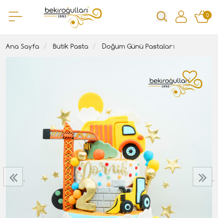
0
Ana Sayfa
Butik Pasta
Doğum Günü Pastaları
‹
›