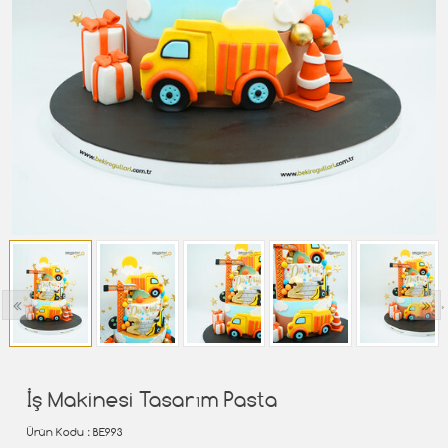
‹
›
İş Makinesi Tasarım Pasta
Ürün Kodu
: BE993