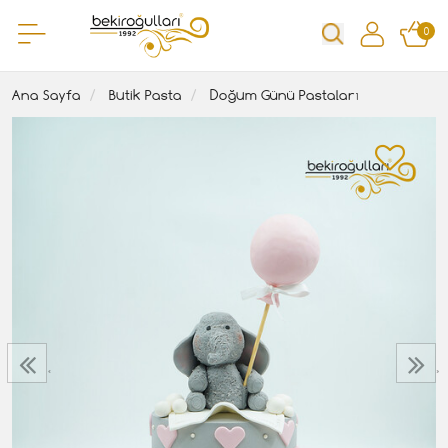
0
Ana Sayfa
Butik Pasta
Doğum Günü Pastaları
‹
›