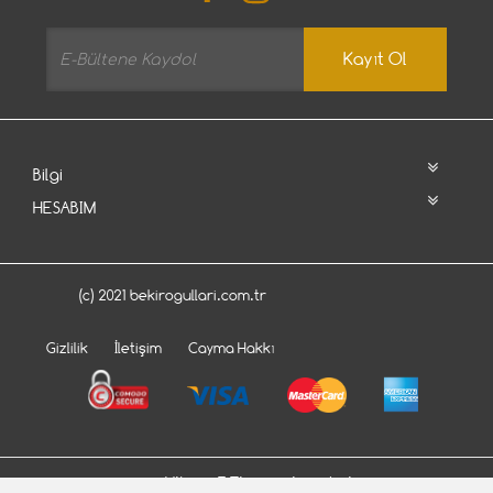
Kayıt Ol
Bilgi
HESABIM
(c) 2021 bekirogullari.com.tr
Gizlilik
İletişim
Cayma Hakkı
Bu site
Vikaon E-Ticaret sistemleri
ile hazırlanmıştır.