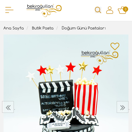
0
Ana Sayfa
Butik Pasta
Doğum Günü Pastaları
‹
›