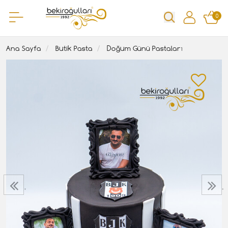
0
Ana Sayfa
Butik Pasta
Doğum Günü Pastaları
‹
›