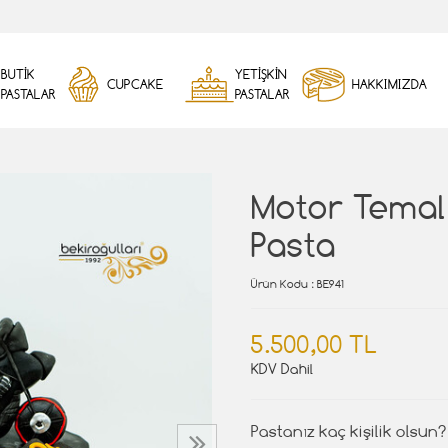
BUTİK
YETİŞKİN
CUPCAKE
HAKKIMIZDA
PASTALAR
PASTALAR
Motor Temalı
Pasta
Ürün Kodu
: BE941
5.500,00 TL
KDV Dahil
Pastanız kaç kişilik olsun?