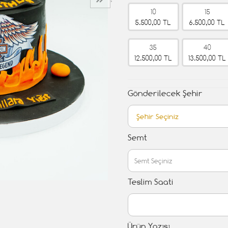
›
10
15
5.500,00 TL
6.500,00 TL
35
40
12.500,00 TL
13.500,00 TL
Gönderilecek Şehir
Semt
Teslim Saati
Ürün Yazısı