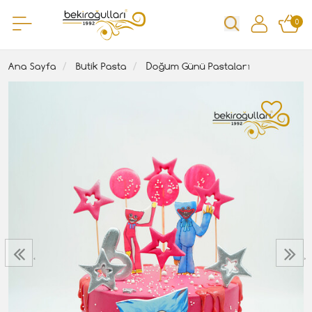
0
Ana Sayfa
Butik Pasta
Doğum Günü Pastaları
‹
›