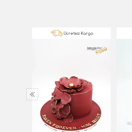
Kargo
Ücretsiz Kargo
nsept Pasta
‹