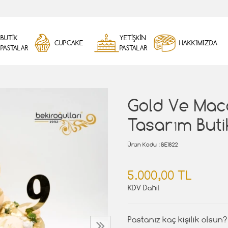
BUTİK
YETİŞKİN
CUPCAKE
HAKKIMIZDA
PASTALAR
PASTALAR
Gold Ve Ma
Tasarım Buti
Ürün Kodu
: BE1822
5.000,00 TL
KDV Dahil
Pastanız kaç kişilik olsun?