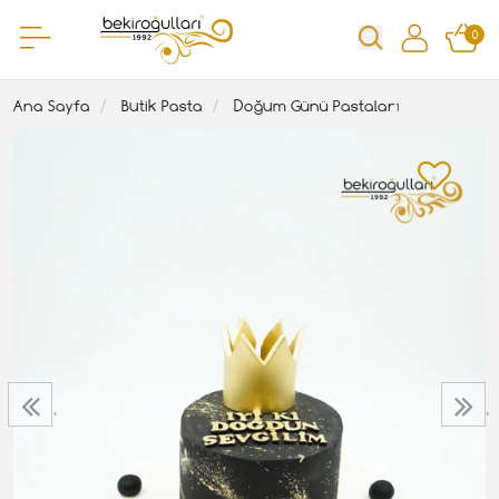
0
Ana Sayfa
Butik Pasta
Doğum Günü Pastaları
‹
›