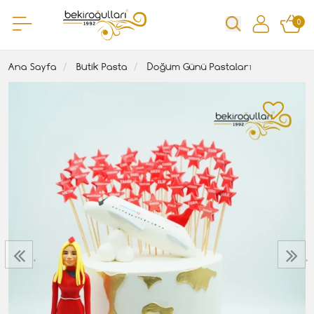
0
Ana Sayfa
Butik Pasta
Doğum Günü Pastaları
‹
›