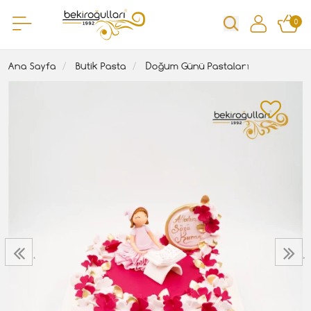
0
Ana Sayfa
Butik Pasta
Doğum Günü Pastaları
‹
›