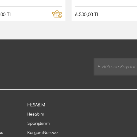
,00 TL
6.500,00 TL
HESABIM
Hesabım
Siparişlerim
ası
Kargom Nerede