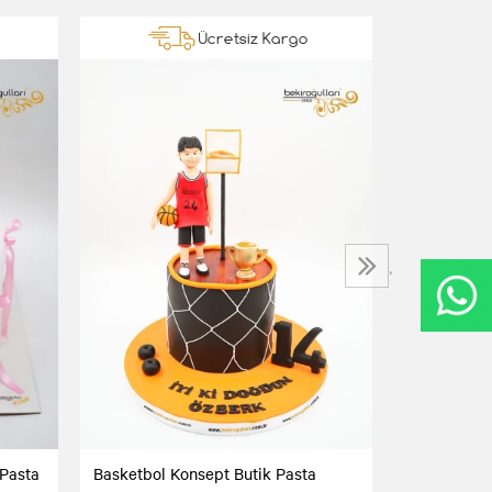
Ücretsiz Kargo
Minnie Mou
Günü Pasta
5.500,00 T
›
Pasta
Basketbol Konsept Butik Pasta