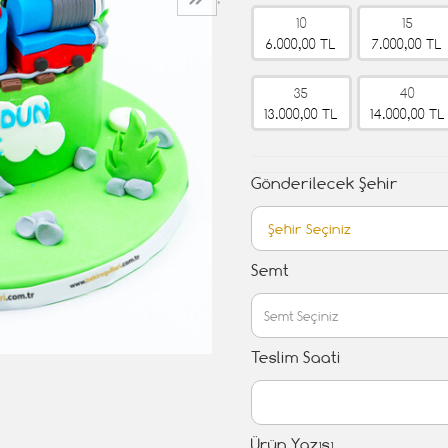
›
10
15
6.000,00 TL
7.000,00 TL
35
40
13.000,00 TL
14.000,00 TL
Gönderilecek Şehir
Semt
Teslim Saati
Ürün Yazısı