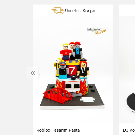
Kargo
Ücretsiz Kargo
sta
‹
Roblox Tasarım Pasta
DJ Ko