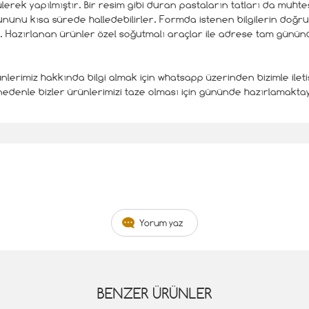
ülerek yapılmıştır. Bir resim gibi duran pastaların tatları da muht
unu kısa sürede halledebilirler. Formda istenen bilgilerin doğru v
. Hazırlanan ürünler özel soğutmalı araçlar ile adrese tam gününd
nlerimiz hakkında bilgi almak için whatsapp üzerinden bizimle ileti
edenle bizler ürünlerimizi taze olması için gününde hazırlamaktay
Yorum yaz
BENZER ÜRÜNLER