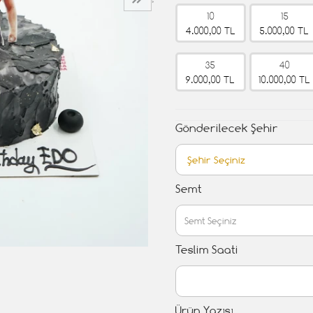
›
10
15
4.000,00 TL
5.000,00 TL
35
40
9.000,00 TL
10.000,00 TL
Gönderilecek Şehir
Semt
Teslim Saati
Ürün Yazısı