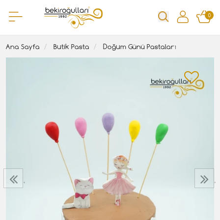
0
Ana Sayfa
Butik Pasta
Doğum Günü Pastaları
‹
›