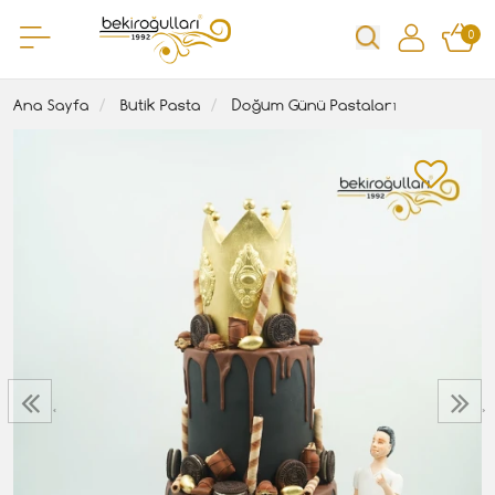
0
Ana Sayfa
Butik Pasta
Doğum Günü Pastaları
‹
›