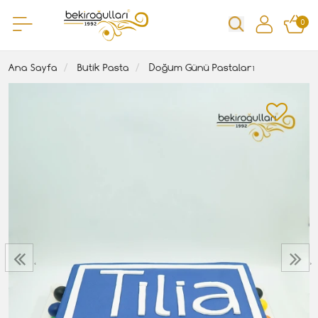
0
Ana Sayfa
Butik Pasta
Doğum Günü Pastaları
‹
›