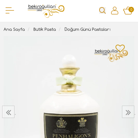
0
Ana Sayfa
Butik Pasta
Doğum Günü Pastaları
‹
›