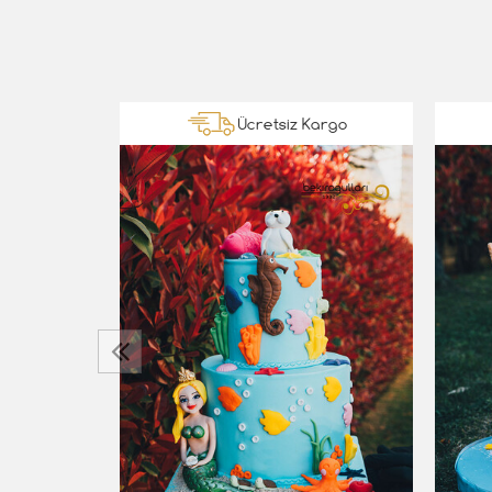
Kargo
Ücretsiz Kargo
‹