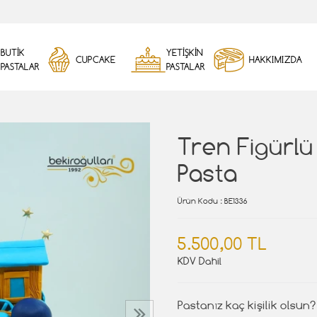
BUTİK
YETİŞKİN
CUPCAKE
HAKKIMIZDA
PASTALAR
PASTALAR
Tren Figürlü
Pasta
Ürün Kodu
: BE1336
5.500,00 TL
KDV Dahil
Pastanız kaç kişilik olsun?