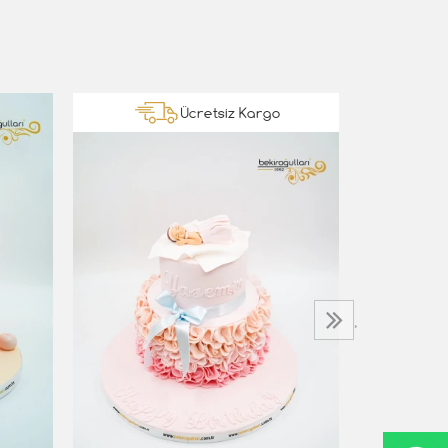
Ücretsiz Kargo
Ayıcık Det
5.000,00 T
›