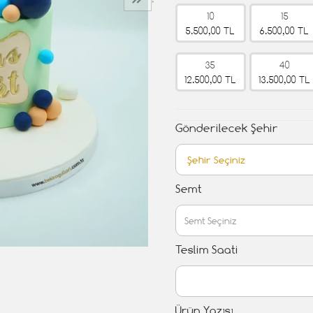
›
10
15
5.500,00 TL
6.500,00 TL
35
40
12.500,00 TL
13.500,00 TL
Gönderilecek Şehir
Semt
Teslim Saati
Ürün Yazısı