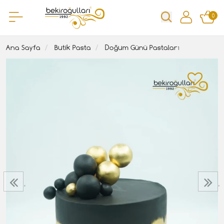
0
Ana Sayfa
Butik Pasta
Doğum Günü Pastaları
‹
›