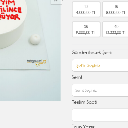
›
10
15
4.000,00 TL
5.000,00 TL
35
40
9.000,00 TL
10.000,00 TL
Gönderilecek Şehir
Semt
Teslim Saati
Ürün Yazısı