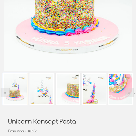
‹
›
Unicorn Konsept Pasta
Ürün Kodu
: BE806