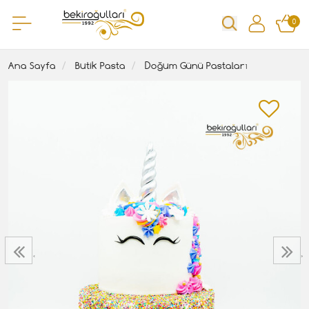
0
Ana Sayfa
Butik Pasta
Doğum Günü Pastaları
‹
›