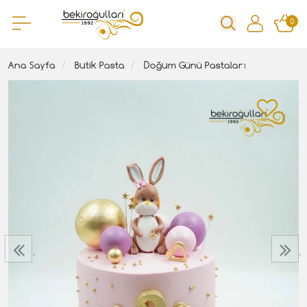
0
Ana Sayfa
Butik Pasta
Doğum Günü Pastaları
‹
›