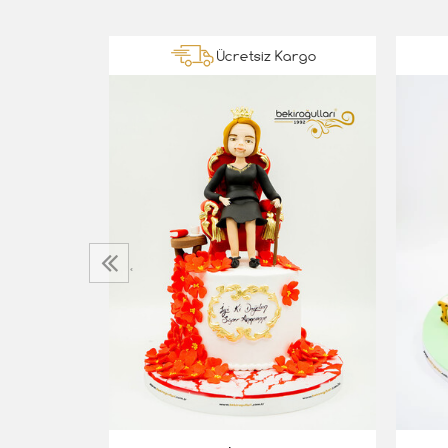
Kargo
Ücretsiz Kargo
‹