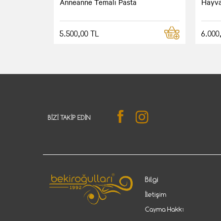
Anneanne Temalı Pasta
Hayva
5.500,00 TL
6.000
BIZI TAKIP EDIN
Bilgi
İletişim
Cayma Hakkı