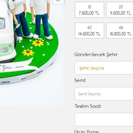
›
15
20
7.500,00 TL
9.500,00 TL
40
45
14.500,00 TL
15.500,00 TL
Gönderilecek Şehir
Semt
Teslim Saati
Ürün Yazısı