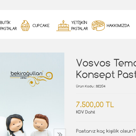
BUTİK
YETİŞKİN
CUPCAKE
HAKKIMIZDA
PASTALAR
PASTALAR
Vosvos Tema
Konsept Pas
Ürün Kodu
: BE204
7.500,00 TL
KDV Dahil
Pastanız kaç kişilik olsun?