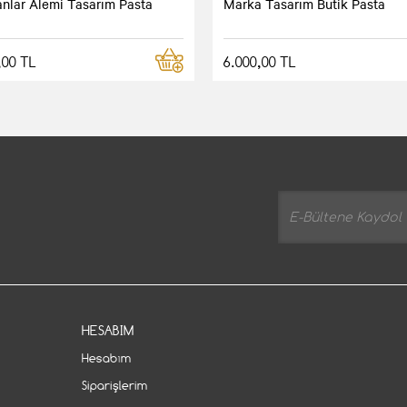
nlar Alemi Tasarım Pasta
Marka Tasarım Butik Pasta
,00 TL
6.000,00 TL
HESABIM
Hesabım
Siparişlerim