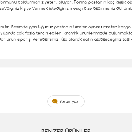
formunu doldurmanız yeterli oluyor. Forma pastanın kaç kişilik olaca
a sevdiğiniz kişiye vermek istediğiniz mesajı bize bildirmeniz durum
dır. Resimde gördüğünüz pastanın birebir aynısı ücretsiz kargo a
 yıllarda çok fazla tercih edilen ikramlık ürünlerimizde bulunmak
r ürün siparişi verebilirsiniz. Kilo olarak satın alabileceğiniz tatlı 
Yorum yaz
BENZER ÜRÜNLER