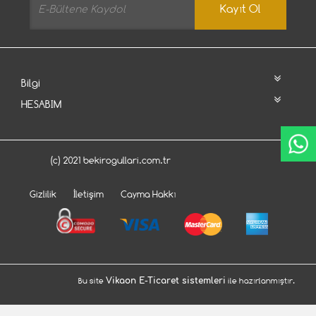
Kayıt Ol
Bilgi
HESABIM
(c) 2021 bekirogullari.com.tr
Gizlilik
İletişim
Cayma Hakkı
Bu site
Vikaon E-Ticaret sistemleri
ile hazırlanmıştır.