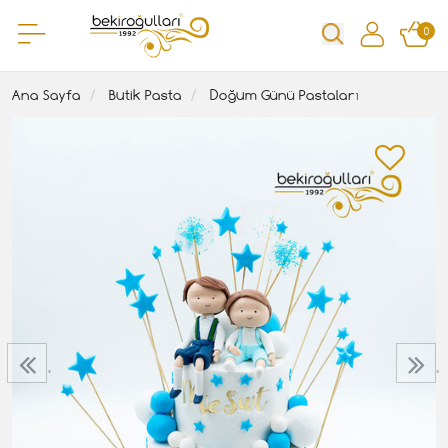
0
Ana Sayfa
Butik Pasta
Doğum Günü Pastaları
‹
›