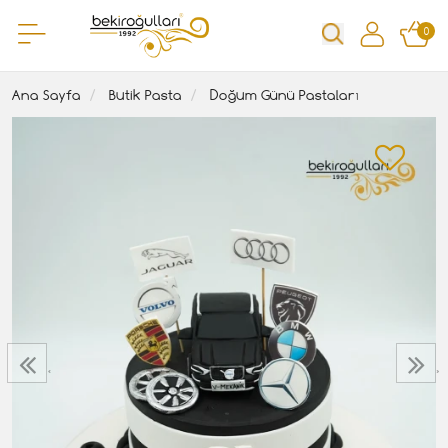
0
Ana Sayfa
Butik Pasta
Doğum Günü Pastaları
‹
›