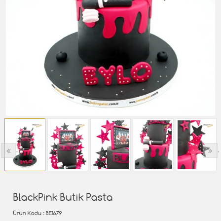
‹
›
BlackPink Butik Pasta
Ürün Kodu
: BE1679