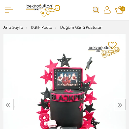
0
Ana Sayfa
Butik Pasta
Doğum Günü Pastaları
‹
›