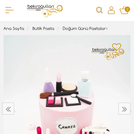
0
Ana Sayfa
Butik Pasta
Doğum Günü Pastaları
‹
›