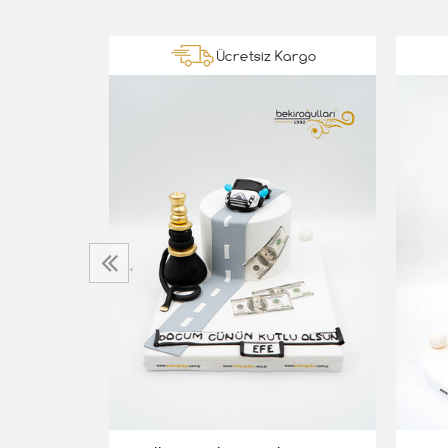
Kargo
Ücretsiz Kargo
‹