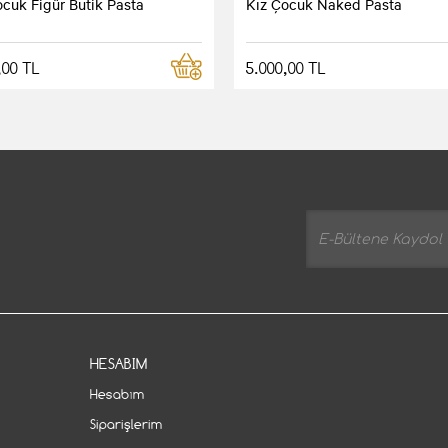
ocuk Figür Butik Pasta
Kız Çocuk Naked Pasta
,00 TL
5.000,00 TL
HESABIM
Hesabım
Siparişlerim